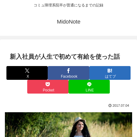
コミュ障理系院卒が普通になるまでの記録
MidoNote
新入社員が人生で初めて有給を使った話
X
Facebook
はてブ
Pocket
LINE
2017.07.04