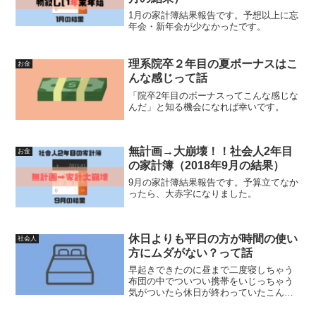
1月の家計簿結果報告です。予想以上に忘
年会・新年会が少なかったです。
理系院卒２年目の夏ボーナスはこ
お金
んな感じって話
「院卒2年目のボーナスってこんな感じな
んだ」と知る機会になれば幸いです。
無計画→大崩壊！！社会人2年目
お金
の家計簿（2018年9月の結果）
9月の家計簿結果報告です。予算立てなか
ったら、大赤字になりました。
休日よりも平日の方が時間の使い
社会人
方にムダがない？って話
早起きできたのに昼まで二度寝しちゃう
布団の中でついつい携帯をいじっちゃう
気がついたら休日が終わっていたこんな
風に「土日をムダにした…」と後悔した
ことはありませんか？ 私はあります。ち