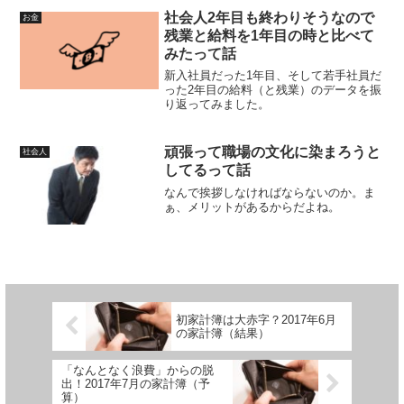
なみに冒頭の箇条書きは、先週末の私で
社会人2年目も終わりそうなので
お金
す。こんな休日を過ごす...
残業と給料を1年目の時と比べて
みたって話
新入社員だった1年目、そして若手社員だ
った2年目の給料（と残業）のデータを振
り返ってみました。
頑張って職場の文化に染まろうと
社会人
してるって話
なんで挨拶しなければならないのか。ま
ぁ、メリットがあるからだよね。
初家計簿は大赤字？2017年6月
の家計簿（結果）
「なんとなく浪費」からの脱
出！2017年7月の家計簿（予
算）