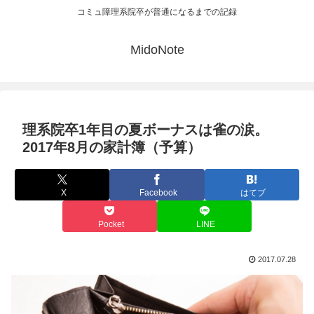
コミュ障理系院卒が普通になるまでの記録
MidoNote
理系院卒1年目の夏ボーナスは雀の涙。
2017年8月の家計簿（予算）
X
Facebook
はてブ
Pocket
LINE
2017.07.28