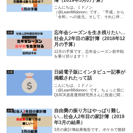
簿（2019年5月の予算）
こんにちは。ミドノン
（@LearnMidonon）です。「平成」から
「令和」への改元。そして、それに伴う
10連休なゴールデンウィークはいかがお
過ごしでしょうか？海外旅行、引きこも
り、イベント三昧など人それぞれですよ
忘年会シーズンを生き残りたい…
お金
ね。私は実家に帰省していま...
社会人2年目の家計簿（2018年12
月の予算）
12月の予算です。忘年会シーズン前半戦
を乗り切ります！！
日経電子版にインタビュー記事が
お金
掲載されたって話
こんにちは、ミドノン
（@LearnMidonon）です。ちょっと前に
QUICK資産運用研究所さんに投資に関す
る取材を受けました。その内容が先日、
日経電子版・投信コラムに掲載されまし
た。日経電子版さんの投信コラムで紹介
自由費の振り方はやっぱり難し
お金
いただきました20代ミド...
い…社会人2年目の家計簿（2019
年3月の結果）
3月の家計簿結果報告です。ポケカで散財