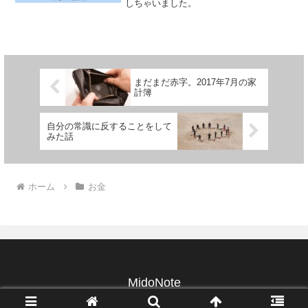
しちゃいました。
まだまだ赤字。2017年7月の家
計簿
自分の常識に反することをして
みた話
ホーム
お金
MidoNote
© 2016 MidoNote.