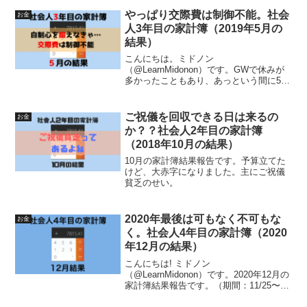
やっぱり交際費は制御不能。社会
お金
人3年目の家計簿（2019年5月の
結果）
こんにちは。ミドノン
（@LearnMidonon）です。GWで休みが
多かったこともあり、あっという間に5月
が終わってしまいましたね。平成→令和
に元号が変わりましたが、あなたの身の
回りで何か変化はありましたか？私は何
ご祝儀を回収できる日は来るの
お金
もなかったです。それはさて...
か？？社会人2年目の家計簿
（2018年10月の結果）
10月の家計簿結果報告です。予算立てた
けど、大赤字になりました。主にご祝儀
貧乏のせい。
2020年最後は可もなく不可もな
お金
く。社会人4年目の家計簿（2020
年12月の結果）
こんにちは! ミドノン
（@LearnMidonon）です。2020年12月の
家計簿結果報告です。（期間：11/25〜
12/24）2020年12月度 家計簿12月予