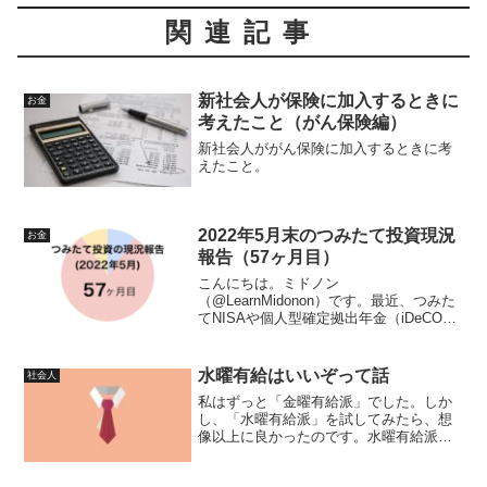
関連記事
新社会人が保険に加入するときに
お金
考えたこと（がん保険編）
新社会人ががん保険に加入するときに考
えたこと。
2022年5月末のつみたて投資現況
お金
報告（57ヶ月目）
こんにちは。ミドノン
（@LearnMidonon）です。最近、つみた
てNISAや個人型確定拠出年金（iDeCO）
って言葉、よく聞きませんか？投資につ
いてよくわからない人からしたら、「元
本保証じゃないけど、どんな感じに揺れ
水曜有給はいいぞって話
社会人
動くの？」って気にな...
私はずっと「金曜有給派」でした。しか
し、「水曜有給派」を試してみたら、想
像以上に良かったのです。水曜有給派に
鞍替えするかもしれません。