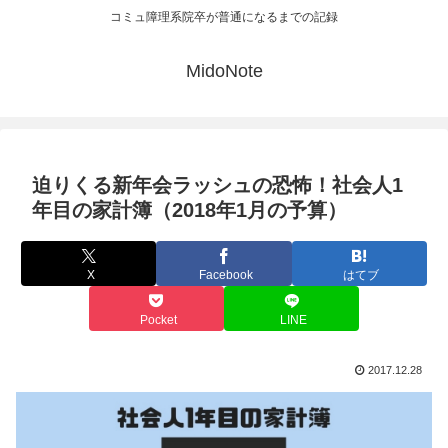
コミュ障理系院卒が普通になるまでの記録
MidoNote
迫りくる新年会ラッシュの恐怖！社会人1
年目の家計簿（2018年1月の予算）
X
Facebook
はてブ
Pocket
LINE
2017.12.28