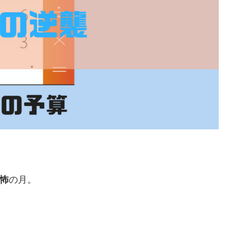
怖
の月。