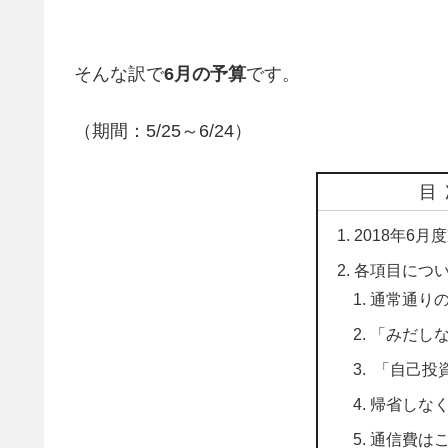
そんな訳で
6月の予算
です。
（期間：5/25～6/24）
目
2018年6
各項目につ
通常通り
「みだし
「自己投
帰省しな
通信費は