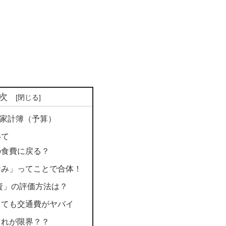
次
月度家計簿（予算）
いて
の食費に戻る？
なみ」ってことで合体！
資」の評価方法は？
くても交通費がヤバイ
これが限界？？