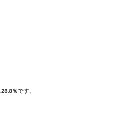
は
26.8％
です。
。