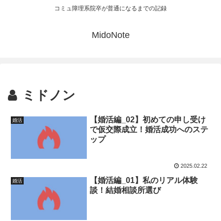
コミュ障理系院卒が普通になるまでの記録
MidoNote
ミドノン
【婚活編_02】初めての申し受け
婚活
で仮交際成立！婚活成功へのステ
ップ
2025.02.22
【婚活編_01】私のリアル体験
婚活
談！結婚相談所選び