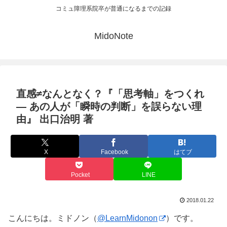
コミュ障理系院卒が普通になるまでの記録
MidoNote
直感≠なんとなく？『「思考軸」をつくれ
― あの人が「瞬時の判断」を誤らない理
由』 出口治明 著
X
Facebook
はてブ
Pocket
LINE
2018.01.22
こんにちは。ミドノン（
@LearnMidonon
）です。