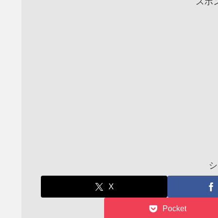
スポ
シ
X
Pocket