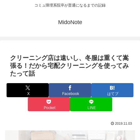
コミュ障理系院卒が普通になるまでの記録
MidoNote
クリーニング店は遠いし、冬服は重くて嵩
張る！だから宅配クリーニングを使ってみ
たって話
X
Facebook
はてブ
Pocket
LINE
2019.11.03