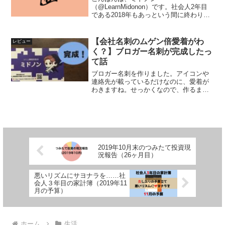
（@LearnMidonon）です。社会人2年目
である2018年もあっという間に終わりそ
うです。この時期はいろんな人が「2018
年買ってよかったモノ」という記事を書
いていますよね。「ちょうど良いネタだ
【会社名刺のムゲン倍愛着がわ
レビュー
し、自分も書いてみよ...
く？】ブロガー名刺が完成したっ
て話
ブロガー名刺を作りました。アイコンや
連絡先が載っているだけなのに、愛着が
わきますね。せっかくなので、作るまで
の流れも含めて紹介します。
2019年10月末のつみたて投資現
況報告（26ヶ月目）
悪いリズムにサヨナラを……社
会人３年目の家計簿（2019年11
月の予算）
ホーム
生活