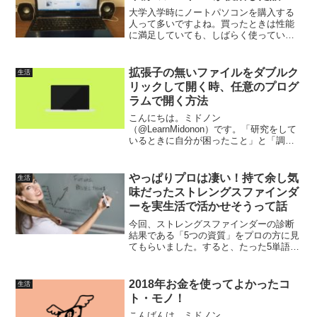
大学入学時にノートパソコンを購入する
人って多いですよね。買ったときは性能
に満足していても、しばらく使っている
と不満が出てきます。でも買い替えはお
金がかかるので、なかなかできないです
よね。そんな人に「メモリ交換（増
拡張子の無いファイルをダブルク
生活
設）」をオススメします。
リックして開く時、任意のプログ
ラムで開く方法
こんにちは。ミドノン
（@LearnMidonon）です。「研究をして
いるときに自分が困ったこと」と「調べ
た解決法」を備忘録します。今回は拡張
子の無いファイルに関連付けを設定する
方法です。どう困ったのか私はシミュレ
やっぱりプロは凄い！持て余し気
生活
ーションを用いて研究をしてい...
味だったストレングスファインダ
ーを実生活で活かせそうって話
今回、ストレングスファインダーの診断
結果である「5つの資質」をプロの方に見
てもらいました。すると、たった5単語の
情報から特徴をドンピシャで当てられ
て、行動の指針までもらえました。
2018年お金を使ってよかったコ
生活
ト・モノ！
こんばんは、ミドノン