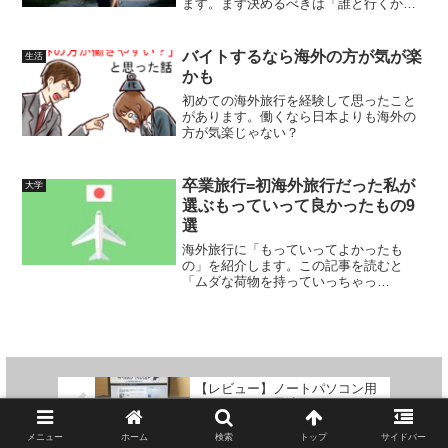
ます。まず決めるべきは「誰と行くか」
「主目的はなにか」です。
バイトするなら海外の方が気が楽
生活
かも
初めての海外旅行を経験して思ったこと
があります。働くなら日本よりも海外の
方が気楽じゃない？
卒業旅行=初海外旅行だった私が
大学
選ぶもっていって良かったもの9
選
海外旅行に「もっていってよかったも
の」を紹介します。この記事を読むと
「ムダな荷物を持っていっちゃっ
た……」という事態を回避できるかもし
れません。
【レビュー】ノートパソコン用
スピーカーに最適かも？
「LOGICOOL ステレオスピー
カー Z120BW」は音質に拘らな
メニュー
ホーム
検索
トップ
サイドバー