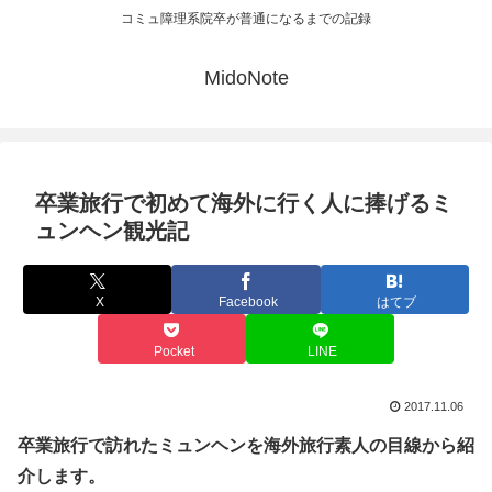
コミュ障理系院卒が普通になるまでの記録
MidoNote
卒業旅行で初めて海外に行く人に捧げるミ
ュンヘン観光記
X
Facebook
はてブ
Pocket
LINE
2017.11.06
卒業旅行で訪れたミュンヘンを海外旅行素人の目線から紹
介します。