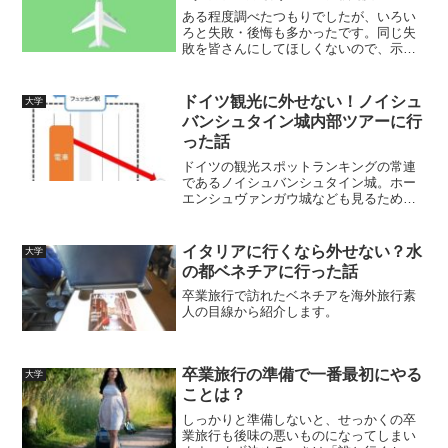
ある程度調べたつもりでしたが、いろい
ろと失敗・後悔も多かったです。同じ失
敗を皆さんにしてほしくないので、示し
ておきます。
ドイツ観光に外せない！ノイシュ
大学
バンシュタイン城内部ツアーに行
った話
ドイツの観光スポットランキングの常連
であるノイシュバンシュタイン城。ホー
エンシュヴァンガウ城なども見るために1
泊2日で観光しましたが、日帰りで十分か
もしれません。
イタリアに行くなら外せない？水
大学
の都ベネチアに行った話
卒業旅行で訪れたベネチアを海外旅行素
人の目線から紹介します。
卒業旅行の準備で一番最初にやる
大学
ことは？
しっかりと準備しないと、せっかくの卒
業旅行も後味の悪いものになってしまい