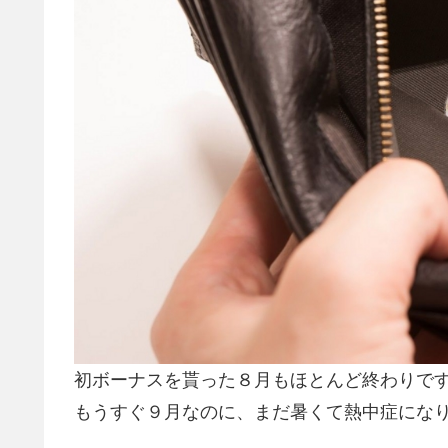
初ボーナスを貰った８月もほとんど終わりで
もうすぐ９月なのに、まだ暑くて熱中症にな