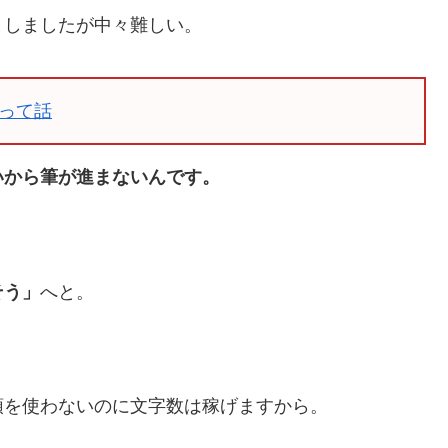
としましたが中々難しい。
って話
いから筆が進まないんです。
そう」
へと。
頭を使わないのに文字数は稼げますから。