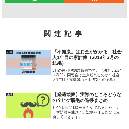
関連記事
「不健康」はお金がかかる…社会
お金
人1年目の家計簿（2018年3月の
結果）
3月の家計簿結果報告です。（期間：2/24
～3/22）同窓会で生き残れるのか？社会
人1年目の家計簿（2018年3月の予算）
2018年3月度 家計簿3月予算：203,260円
（手取りから寮費など天引き分を差っ引
いて、社食などが二重カウントされ...
【経過観察】実際のところどうな
生活
の？ヒゲ脱毛の進捗まとめ
ヒゲ脱毛の進捗をまとめてみました。レ
ーザ照射を受けて、記事を作るたびに更
新していきます。