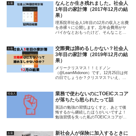
なんとか生き残れました。社会人
お金
1年目の家計簿（2017年12月の結
果）
理系院卒社会人1年目の12月の収入と出費
を赤裸々に公開します。忘年会費用がヤ
バイかなとおもったけど、そんなことな
かったです。
交際費は諦めるしかない？社会人
お金
3年目の家計簿（2019年12月の結
果）
メリークリスマス！！ミドノン
（@LearnMidonon）です。12月25日は何
の日でしょうか？クリスマス？いえ、違
います。給料支給日です。私は給料支給
日を区切りに家計簿をつけているので、
今回が2019年最後の家計簿となります。
業務で使わないのにTOEICスコア
社会人
そんな訳で2...
が落ちたら怒られたって話
英語の勉強の習慣はなくすと、あとで後
悔するから継続したほうがいいですよ！
勉強習慣を失った私のTOEICスコアがど
のように落ちていったのか、御覧くださ
い。
新社会人が保険に加入するときに
お金