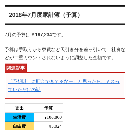
2018年7月度家計簿（予算）
7月の予算は
￥197,234
です。
予算は手取りから寮費など天引き分を差っ引いて、社食な
どが二重カウントされないように調整した金額です。
「予想以上に貯金できてるなー」と思ったら、ミスっ
ていただけの話
支出
予算
生活費
¥106,860
自由費
¥5,024