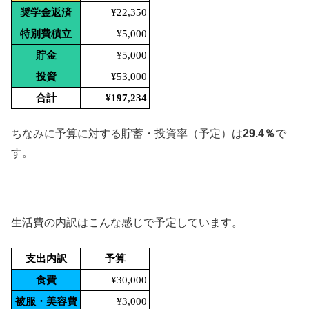
奨学金返済
¥22,350
特別費積立
¥5,000
貯金
¥5,000
投資
¥53,000
合計
¥197,234
ちなみに予算に対する貯蓄・投資率（予定）は
29.4％
で
す。
生活費の内訳はこんな感じで予定しています。
支出内訳
予算
食費
¥30,000
被服・美容費
¥3,000