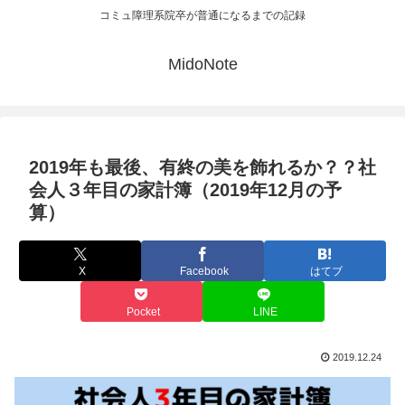
コミュ障理系院卒が普通になるまでの記録
MidoNote
2019年も最後、有終の美を飾れるか？？社
会人３年目の家計簿（2019年12月の予
算）
X
Facebook
はてブ
Pocket
LINE
2019.12.24