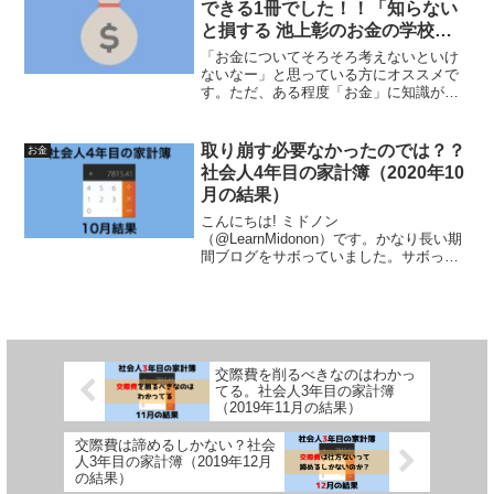
できる1冊でした！！「知らない
と損する 池上彰のお金の学校」
池上彰 著
「お金についてそろそろ考えないといけ
ないなー」と思っている方にオススメで
す。ただ、ある程度「お金」に知識があ
る人には退屈かも……
取り崩す必要なかったのでは？？
お金
社会人4年目の家計簿（2020年10
月の結果）
こんにちは! ミドノン
（@LearnMidonon）です。かなり長い期
間ブログをサボっていました。サボって
何していたかって？退勤してからTwitter
とFGOをしていると、あっという間に就
寝時間になってしまうんですよね。「生
産的なことしなき...
交際費を削るべきなのはわかっ
てる。社会人3年目の家計簿
（2019年11月の結果）
交際費は諦めるしかない？社会
人3年目の家計簿（2019年12月
の結果）