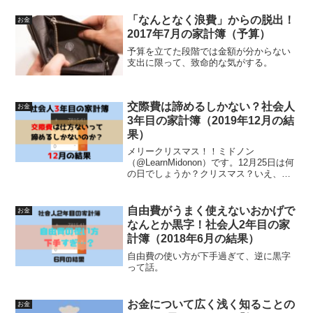
「なんとなく浪費」からの脱出！
お金
2017年7月の家計簿（予算）
予算を立てた段階では金額が分からない
支出に限って、致命的な気がする。
交際費は諦めるしかない？社会人
お金
3年目の家計簿（2019年12月の結
果）
メリークリスマス！！ミドノン
（@LearnMidonon）です。12月25日は何
の日でしょうか？クリスマス？いえ、違
います。給料支給日です。私は給料支給
日を区切りに家計簿をつけているので、
今回が2019年最後の家計簿となります。
自由費がうまく使えないおかげで
お金
そんな訳で2...
なんとか黒字！社会人2年目の家
計簿（2018年6月の結果）
自由費の使い方が下手過ぎて、逆に黒字
って話。
お金について広く浅く知ることの
お金