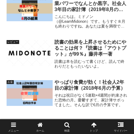
業パワーでなんとか黒字。社会人
3年目の家計簿（2019年8月の結
果）
こんにちは。ミドノン
（@LearnMidonon）です。もうすぐ８月
も終わりですね。あなたは夏を満喫でき
ましたか？私ですか？海もBBQもフェス
もしていませんよ！でも、お盆帰省で実
家に帰ったのでOKです。７月に引き続き
読書の効果を上昇させるためにや
レビュー
８月も予算を立てずに生活...
ることは何？『読書は「アウトプ
ット」が99％』藤井孝一著
読書は本を読むって書くけど、読んで終
わりだともったいないよ。
やっぱり食費が効く！社会人2年
お金
目の家計簿（2018年6月の予算）
それは祝日がなく5連勤×4週間が約束され
た恐怖の月。憂鬱すぎて、家計簿サボっ
てました。そんな訳で6月の予算です。
メニュー
ホーム
検索
トップ
サイドバー