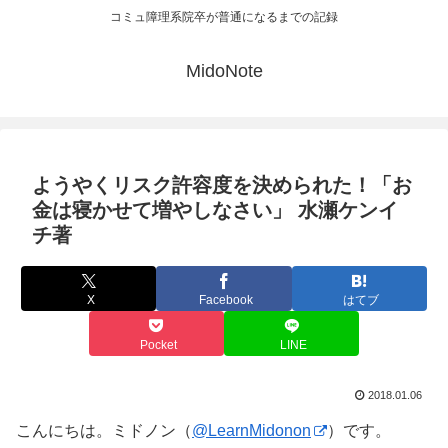
コミュ障理系院卒が普通になるまでの記録
MidoNote
ようやくリスク許容度を決められた！「お
金は寝かせて増やしなさい」 水瀬ケンイ
チ著
X
Facebook
はてブ
Pocket
LINE
2018.01.06
こんにちは。ミドノン（
@LearnMidonon
）です。