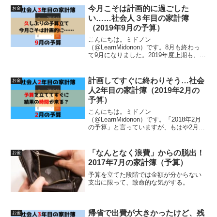
今月こそは計画的に過ごした
お金
い……社会人３年目の家計簿
（2019年9月の予算）
こんにちは。ミドノン
（@LearnMidonon）です。8月も終わっ
て9月になりました。2019年度上期も、残
すところあと1ヶ月ですね！忙しさを理由
に７月、８月と2ヶ月連続で家計簿の予算
立てをサボってしまいました。なんとか
計画してすぐに終わりそう…社会
お金
黒字になってはいま...
人2年目の家計簿（2019年2月の
予算）
こんにちは。ミドノン
（@LearnMidonon）です。「2018年2月
の予算」と言っていますが、もはや2月も
終盤なんですよね。サボりすぎまし
た……（期間：1/25〜2/24）2019年2月度
家計簿（予算）2月の予算は218,686円で
「なんとなく浪費」からの脱出！
お金
す。...
2017年7月の家計簿（予算）
予算を立てた段階では金額が分からない
支出に限って、致命的な気がする。
帰省で出費が大きかったけど、残
お金