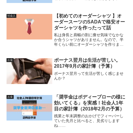
【初めてのオーダーシャツ 】オ
社会人
ーダースーツのSADAで格安オー
ダーシャツを作ったって話
私は身長と肩幅の割に痩せ気味でなかな
か合うシャツがありません。なので、半
年くらい前にオーダーシャツを作りまし
た。その時の記録と記憶です。
ボーナス翌月は生活が苦しい。
お金
2017年9月の家計簿（予算）
ボーナス翌月って生活が苦しく感じませ
んか？
「奨学金はボディーブローの様に
お金
効いてくる」を実感！社会人1年
目の家計簿（2018年2月の予算）
残業と年末調整のおかげでフィーバーし
ていた先月と比べると、見劣りします
ね……