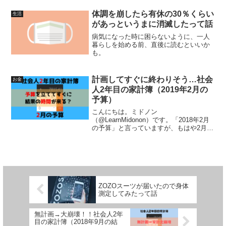
体調を崩したら有休の30％くらい
生活
があっというまに消滅したって話
病気になった時に困らないように、一人
暮らしを始める前、直後に読むといいか
も。
計画してすぐに終わりそう…社会
お金
人2年目の家計簿（2019年2月の
予算）
こんにちは。ミドノン
（@LearnMidonon）です。「2018年2月
の予算」と言っていますが、もはや2月も
終盤なんですよね。サボりすぎまし
た……（期間：1/25〜2/24）2019年2月度
家計簿（予算）2月の予算は218,686円で
す。...
ZOZOスーツが届いたので身体
測定してみたって話
無計画→大崩壊！！社会人2年
目の家計簿（2018年9月の結