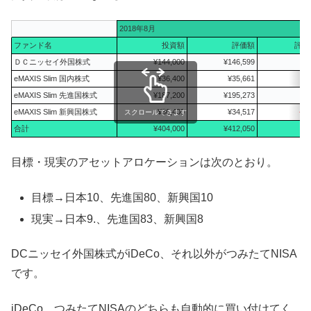
2018年8月
ファンド名
投資額
評価額
評価
ＤＣニッセイ外国株式
¥144,000
¥146,599
¥2
eMAXIS Slim 国内株式
¥36,400
¥35,661
-
eMAXIS Slim 先進国株式
¥187,200
¥195,273
¥8
eMAXIS Slim 新興国株式
¥36,400
¥34,517
-¥1
スクロールできます
合計
¥404,000
¥412,050
¥8
目標・現実のアセットアロケーションは次のとおり。
目標→日本10、先進国80、新興国10
現実→日本9.、先進国83、新興国8
DCニッセイ外国株式がiDeCo、それ以外がつみたてNISA
です。
iDeCo、つみたてNISAのどちらも自動的に買い付けてく